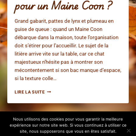
pour un Maine Coon ?
Grand gabarit, pattes de lynx et plumeau en
guise de queue : quand un Maine Coon
débarque dans la maison, toute l’organisation
doit s’étirer pour l’accueillir. Le sujet de la
litière arrive vite sur la table, car ce chat
majestueux n’hésite pas à montrer son
mécontentement si son bac manque d’espace,
si la texture colle…
QUELLE
LIRE LA SUITE
LITIÈRE
CHOISIR
POUR
UN
Nous utilisons des cookies pour vous garantir la meilleure
MAINE
expérience sur notre site web. Si vous continuez à utiliser ce
COON
© 2026 Reproduction des hérissons
site, nous supposerons que vous en êtes satisfait.
?